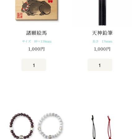
諸願絵馬
天神鉛筆
サイズ 89×138mm
長さ 176mm
1,000円
1,000円