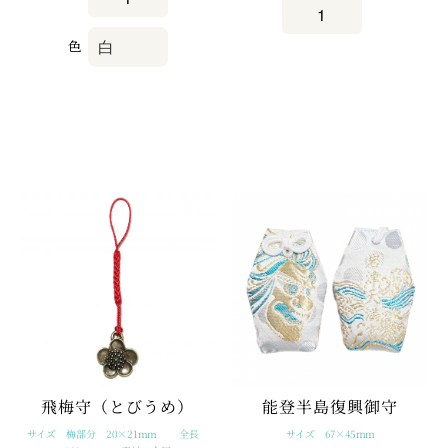
色
飛梅守（とびうめ）
能登半島復興御守
サイズ 梅部分 20×21mm 全長
サイズ 67×45mm