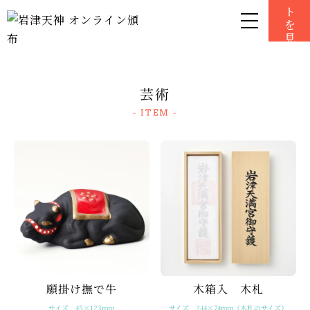
0
芸術
- ITEM -
願掛け撫で牛
木箱入 木札
サイズ 244×74mm（木札のサイズ）
サイズ 45×123mm